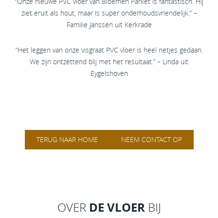
"Onze nieuwe PVC vloer van Bloemen Parket is fantastisch. Hij
ziet eruit als hout, maar is super onderhoudsvriendelijk.” –
Familie Janssen uit Kerkrade
“Het leggen van onze visgraat PVC vloer is heel netjes gedaan.
We zijn ontzettend blij met het resultaat.” – Linda uit
Eygelshoven
TERUG NAAR HOME
NEEM CONTACT OP
DE VLOER
OVER
BIJ