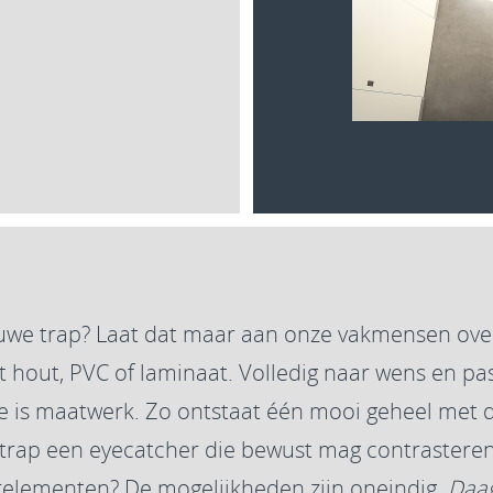
uwe trap? Laat dat maar aan onze vakmensen over
hout, PVC of laminaat. Volledig naar wens en pas
de is maatwerk. Zo ontstaat één mooi geheel met d
 trap een eyecatcher die bewust mag contrastere
relementen? De mogelijkheden zijn oneindig.
Daag