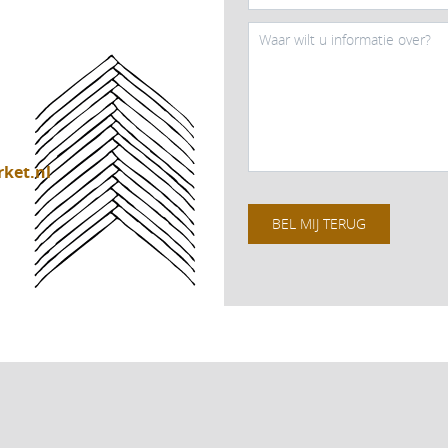
ket.nl
BEL MIJ TERUG