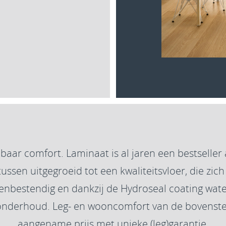
baar comfort. Laminaat is al jaren een bestseller a
ssen uitgegroeid tot een kwaliteitsvloer, die zich 
kenbestendig en dankzij de Hydroseal coating wat
 onderhoud. Leg- en wooncomfort van de bovenste
aangename prijs met unieke (leg)garantie.