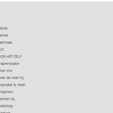
Home
arket
aminaat
PVC
OE-HET-ZELF
raprenovatie
ver ons
ver de vloer bij
nspiratie & meer
rojecten
erken bij
Webshop
ontact