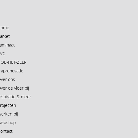
Home
arket
aminaat
PVC
OE-HET-ZELF
raprenovatie
ver ons
ver de vloer bij
nspiratie & meer
rojecten
erken bij
Webshop
ontact