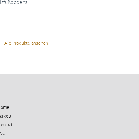
olzfußbodens.
Alle Produkte ansehen
Home
arkett
aminat
PVC