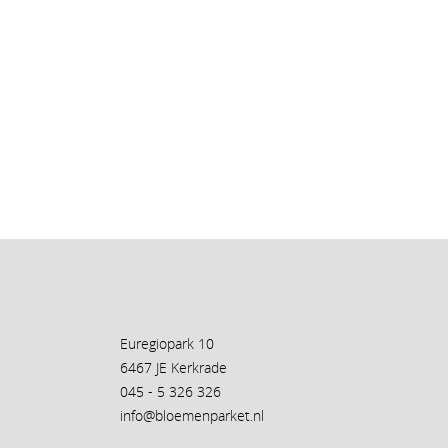
Euregiopark 10
6467 JE Kerkrade
045 - 5 326 326
info@bloemenparket.nl