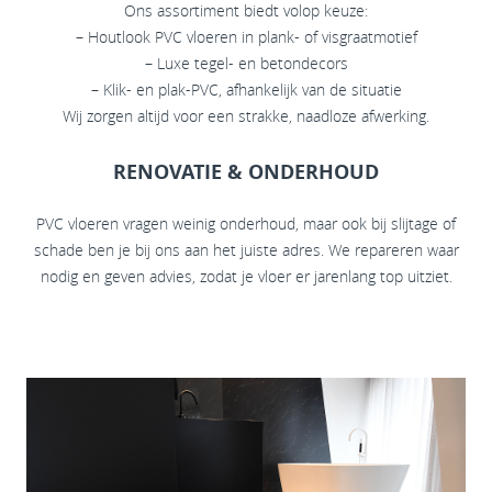
Ons assortiment biedt volop keuze:
– Houtlook PVC vloeren in plank- of visgraatmotief
– Luxe tegel- en betondecors
– Klik- en plak-PVC, afhankelijk van de situatie
Wij zorgen altijd voor een strakke, naadloze afwerking.
RENOVATIE & ONDERHOUD
PVC vloeren vragen weinig onderhoud, maar ook bij slijtage of
schade ben je bij ons aan het juiste adres. We repareren waar
nodig en geven advies, zodat je vloer er jarenlang top uitziet.