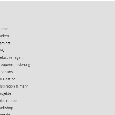
Home
arkett
aminat
PVC
elbst verlegen
reppenrenovierung
ber uns
u Gast bei
nspiration & mehr
rojekte
rbeiten bei
Webshop
ontakt