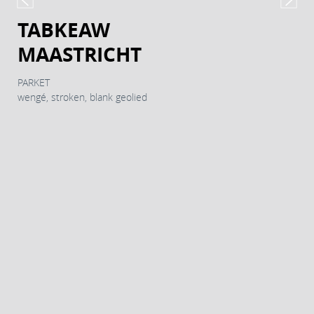
TABKEAW
MAASTRICHT
PARKET
wengé, stroken, blank geolied