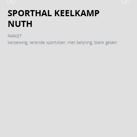
SPORTHAL KEELKAMP
NUTH
PARKET
keroewing, verende sportvloer, met belijning, blank gelakt