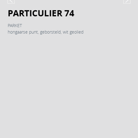
PARTICULIER 74
PARKET
hongaarse punt, geborsteld, wit geolied