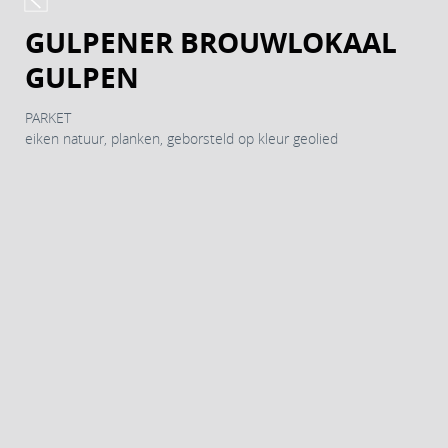
GULPENER BROUWLOKAAL
GULPEN
PARKET
eiken natuur, planken, geborsteld op kleur geolied