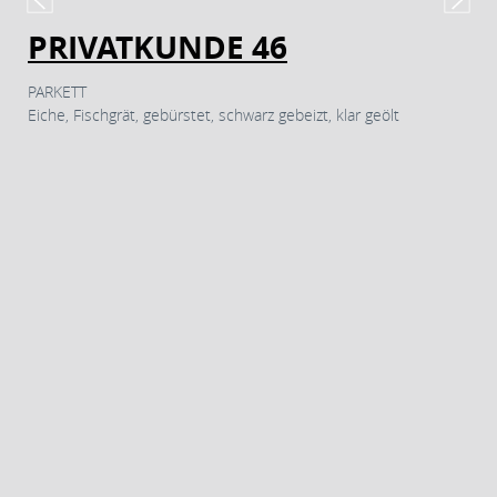
PRIVATKUNDE 46
PARKETT
Eiche, Fischgrät, gebürstet, schwarz gebeizt, klar geölt